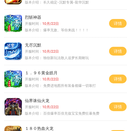
版本介绍：
长久稳定-沉默专属-龍华沉默
烈斩神器
详情
开服时间：
10月/22日
版本介绍：
爆率无敌、等你来战！！！！
无尽沉默
详情
开服时间：
10月/22日
版本介绍：
独创新玩法散人追梦长期耐玩
１．９６黄金皓月
详情
开服时间：
10月/22日
版本介绍：
免费进地图所有装备都爆一切靠打
仙界诛仙火龙
详情
开服时间：
10月/22日
版本介绍：
百倍爆率百倍充值宝宝免费狂暴免费
１８０热血火龙