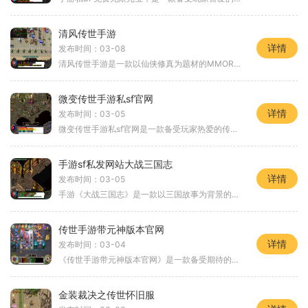
清风传世手游
详情
发布时间：03-08
清风传世手游是一款以仙侠修真为题材的MMORPG手游。游戏以浩瀚的仙侠世界为背景，玩家可以选择不同的门派，修炼神秘的仙术，探索奇幻的仙侠世界。清风传世手游提供了多样化的职
微变传世手游私sf官网
详情
发布时间：03-05
微变传世手游私sf官网是一款备受玩家热爱的传世类手游私服。作为传世游戏的经典之作，微变传世手游私sf官网凭借其独特的玩法和精彩的故事情节，吸引了众多玩家的关注和喜爱。本
手游sf私发网站大战三国志
详情
发布时间：03-05
手游《大战三国志》是一款以三国故事为背景的策略游戏，玩家将扮演一位有志之士，亲自参与三国战争，与各路英雄豪杰一同征战沙场，征服天下。不同于传统的大型游戏平台，手游
传世手游带元神版本官网
详情
发布时间：03-04
《传世手游带元神版本官网》是一款备受期待的手机游戏，它承载了经典的传世元素，并在此基础上进行了创新和优化。游戏充分发挥了手机平台的优势，带给玩家身临其境的游戏体验
金装裁决之传世怀旧服