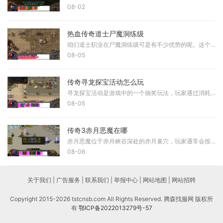
08-02
热血传奇道士尸魔洞练级
咱们道士职业在尸魔洞练级可是有不少优势的呢。这个洞穴位于苍月岛上，里面主要刷新恶灵僵尸和恶灵尸王两种怪物，都是僵尸系列的变种。恶灵僵尸血量大约在180左右，外形像肉色
08-05
传奇寻龙探宝活动怎么玩
寻龙探宝活动是游戏中的一个抽奖玩法，玩家通过消耗寻宝钥匙或钻石来抽取奖励。每次抽取需要200钻或者一个钥匙，概率公开，有保底机制保证投入不会白费。参与活动可以获得装备
08-05
传奇3赤月恶魔在哪
赤月恶魔位于赤月峡谷深处的赤月巢穴，玩家通常会按照特定的路线前往这个区域，许多玩家在挑战这个强大的首领生物时往往面临路径选择和战斗策略上的困难，需要掌握正确的方法
08-06
关于我们 | 广告服务 | 联系我们 | 举报中心 | 网站地图 | 网站招聘
Copyright 2015-2026 tstcnsb.com All Rights Reserved. 腾森找服网 版权所
有
鄂ICP备2022013279号-57