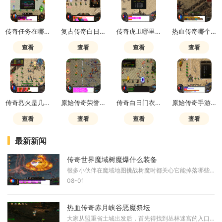
传奇任务在哪接任务
复古传奇白日门龙人在哪打的
传奇虎卫哪里招多少级能招
热血传奇哪个职业适合平民玩家玩
查看
查看
查看
查看
传奇烈火是几倍攻击的啊怎么打
原始传奇荣誉勋章怎么升级
传奇白日门衣服在哪里打孔的啊
原始传奇手游无极真气提升多少
查看
查看
查看
查看
最新新闻
传奇世界魔域树魔爆什么装备
很多小伙伴在魔域地图挑战树魔时都关心它能掉落哪些好东西，根据多方资料显示，树魔作为游戏中的高级怪物，其爆出的物品种类比较丰富，主要包括一些稀有装备和特殊道具，击败
08-01
热血传奇赤月峡谷恶魔祭坛
大家从盟重省土城出发后，首先得找到丛林迷宫的入口，然后沿着赤月峡谷的东边或南边入口一直往前走，就能到达峡谷广场啦。接着咱们要继续穿过左右回廊，才能抵达一个叫做抉择