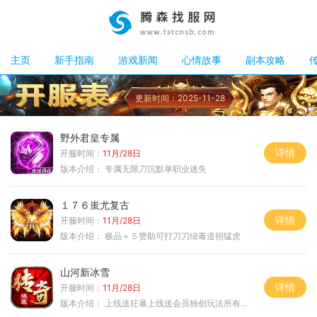
主页
新手指南
游戏新闻
心情故事
副本攻略
更新时间：2025-11-28
野外君皇专属
详情
开服时间：
11月/28日
版本介绍：
专属无限刀沉默单职业迷失
１７６蚩尤复古
详情
开服时间：
11月/28日
版本介绍：
极品＋５赞助可打刀刀绿毒道招猛虎
山河新冰雪
详情
开服时间：
11月/28日
版本介绍：
上线送狂暴上线送会员独创玩法所有装备靠