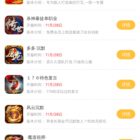
版本介绍：
专为散人打造疯狂打宝,一怪一专属
杀神暴徒单职业
详情
开服时间：
11月/28日
版本介绍：
免费会员上线送极速刀全自动捡
多多·沉默
详情
开服时间：
11月/28日
版本介绍：
原久久团队打造·只做良心服
１７６特色复古
详情
开服时间：
11月/28日
版本介绍：
176你没玩过的复古
风云沉默
详情
开服时间：
11月/28日
版本介绍：
养老长期金币沉默散人？吃肉无暗坑
·魔道祖师·