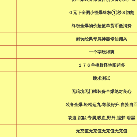
０元下全图小怪爆终极①秒３切割
终极全爆物价超值单货币低消费
耐玩经典专属神器修仙佣兵
一个字玩得爽
１７６单挑群怪地图超多
跪求测试
无暗坑无门槛装备全爆绝对良心
装备全爆.轻松运九.等级好升.自捡自
攻速,沉默,专属,吸血,野外,追梦,暗黑
无充值无充值无充值无充值