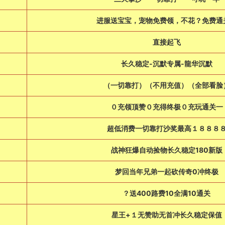
进服送宝宝，宠物免费领，不花？免费通
直接起飞
长久稳定-沉默专属-龍华沉默
（一切靠打）（不用充值）（全部看脸
０充领顶赞０充得终极０充玩通关一
超低消费一切靠打沙奖最高１８８８
战神狂爆自动捡物长久稳定180新版
梦回当年兄弟一起砍传奇0冲终极
？送400路费10全满10通关
星王+１无赞助无首冲长久稳定保值