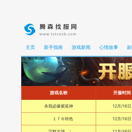
主页
新手指南
游戏新闻
心情故事
副
游戏名称
开服时间
杀我必爆紫装神
12月/16日
１７６特色
12月/16日
沉默古城 〕
12月/16日