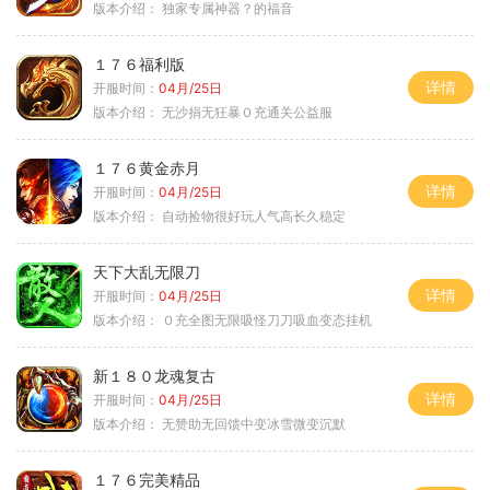
版本介绍：
独家专属神器？的福音
１７６福利版
详情
开服时间：
04月/25日
版本介绍：
无沙捐无狂暴０充通关公益服
１７６黄金赤月
详情
开服时间：
04月/25日
版本介绍：
自动捡物很好玩人气高长久稳定
天下大乱无限刀
详情
开服时间：
04月/25日
版本介绍：
０充全图无限吸怪刀刀吸血变态挂机
新１８０龙魂复古
详情
开服时间：
04月/25日
版本介绍：
无赞助无回馈中变冰雪微变沉默
１７６完美精品