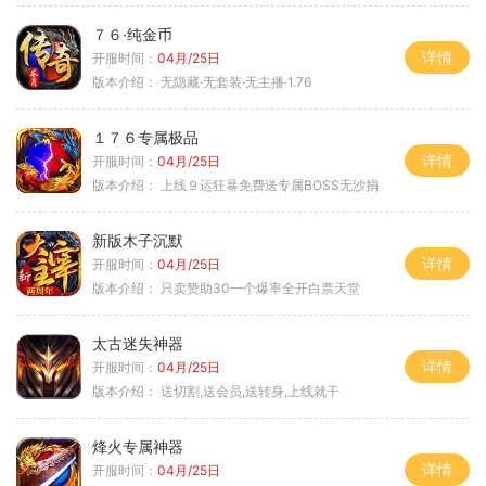
７６·纯金币
详情
开服时间：
04月/25日
版本介绍：
无隐藏·无套装·无主播·1.76
１７６专属极品
详情
开服时间：
04月/25日
版本介绍：
上线９运狂暴免费送专属BOSS无沙捐
新版木子沉默
详情
开服时间：
04月/25日
版本介绍：
只卖赞助30一个爆率全开白票天堂
太古迷失神器
详情
开服时间：
04月/25日
版本介绍：
送切割,送会员,送转身,上线就干
烽火专属神器
详情
开服时间：
04月/25日