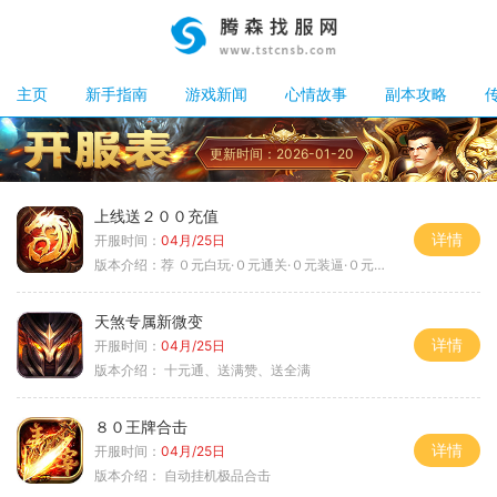
主页
新手指南
游戏新闻
心情故事
副本攻略
更新时间：2026-01-20
上线送２００充值
详情
开服时间：
04月/25日
版本介绍：
荐 ０元白玩·０元通关·０元装逼·０元满赞
天煞专属新微变
详情
开服时间：
04月/25日
版本介绍：
十元通、送满赞、送全满
８０王牌合击
详情
开服时间：
04月/25日
版本介绍：
自动挂机极品合击