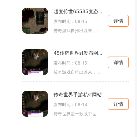
超变传世65535变态传奇世界
详情
发布时间：08-15
传奇游戏自推出以来，就凭借其开放的世界、自由的玩法以及极具策略性的战斗体系，获得了玩家们的热爱。在超变传世65535变态传奇世界中，玩家将扮演勇敢的英雄角色，探索广袤的地图，完成各种任务，与其他玩家互动，组建公会，参与大规模的攻城战和团队副
45传奇世界sf发布网站
详情
发布时间：08-15
传奇游戏自推出以来，以其独特的玩法和丰富的故事情节迅速占领了市场。游戏以打怪升级、装备爆率为核心，让玩家在战斗中感受到紧张与刺激。玩家可以通过打怪获得经验和装备，逐渐提升角色的战斗力。在这个过程中，一切都靠打，运气与实力同样重要。在传奇游戏
传奇世界手游私sf网站
详情
发布时间：08-14
传奇世界是一款以中世纪幻想为背景的角色扮演游戏，玩家可以在游戏中选择不同的职业，如战士、法师、道士等，每个职业都有其独特的技能和特点。游戏的核心玩法包括打怪、升级、装备收集以及PK对战等，玩家需要通过不断的战斗来提升自己的角色实力。在传奇世