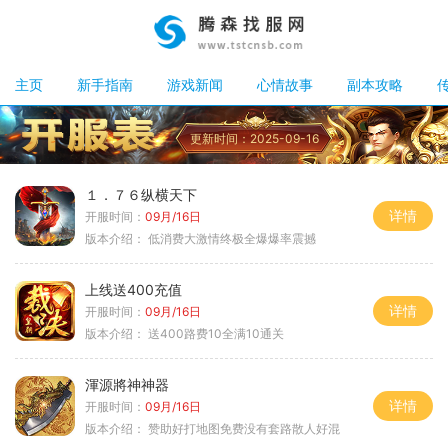
主页
新手指南
游戏新闻
心情故事
副本攻略
更新时间：2025-09-16
１．７６纵横天下
详情
开服时间：
09月/16日
版本介绍：
低消费大激情终极全爆爆率震撼
上线送400充值
详情
开服时间：
09月/16日
版本介绍：
送400路费10全满10通关
渾源將神神器
详情
开服时间：
09月/16日
版本介绍：
赞助好打地图免费没有套路散人好混