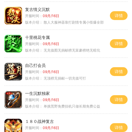
复古情义沉默
详情
开服时间：
09月/16日
版本介绍：
散人大服神器靠打剧情专属小怪爆全部
十里桃花专属
详情
开服时间：
09月/16日
版本介绍：
无充值图无捐献榜无富豪榜绝无暗坑
自己打会员
详情
开服时间：
09月/16日
版本介绍：
无顶榜无捐献一切充值可打
一生沉默独家
详情
开服时间：
09月/16日
版本介绍：
单挑荒野免费挂机只做长期免费公益
１８０战神复古
详情
开服时间：
09月/16日