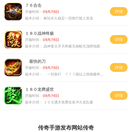
７６合击
详情
开服时间：
09月/16日
版本介绍：
耐玩长久稳定一切靠打散人首选
１８０战神终极
详情
开服时间：
09月/16日
版本介绍：
战神复古开天终极无捐献无顶榜地图
最快的刀
详情
开服时间：
09月/16日
版本介绍：
一切靠打 ７７７级以上怪物爆终极
１８０龙腾盛世
详情
开服时间：
09月/16日
版本介绍：
１０元通关免费送首冲火龙乱爆
传奇手游发布网站传奇