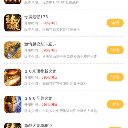
版本介绍：
无赞助1.761.80复古战神
专属最强1.76
详情
开服时间：
09月/16日
版本介绍：
终极精致素材剧情装备全
激情超变别冲直ぃ
详情
开服时间：
09月/16日
版本介绍：
送满赞助送全满免费捡物免费挂机终
１０米顶赞新火龙
详情
开服时间：
09月/16日
版本介绍：
充值可打万件限时装备全爆秒
１８０至尊火龙
详情
开服时间：
09月/16日
版本介绍：
自动捡取免费泡级剑甲全爆散人首选
激战火龙单职业