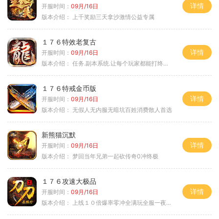
详情
开服时间：
09月/16日
版本介绍：
上千奖励三天拿沙激情公益专属
１７６特效老复古
详情
开服时间：
09月/16日
版本介绍：
任务.副本系统.让每个玩家都能打终极BOSS
１７６特戒金币版
详情
开服时间：
09月/16日
版本介绍：
无假人无内服无暗坑百姓消费散人首选
新熊猫沉默
详情
开服时间：
09月/16日
版本介绍：
梦回当年兄弟一起砍传奇0冲终极
１７６攻速大极品
详情
开服时间：
09月/16日
版本介绍：
上线１０倍爆率零冲全满玩全服一夜终极