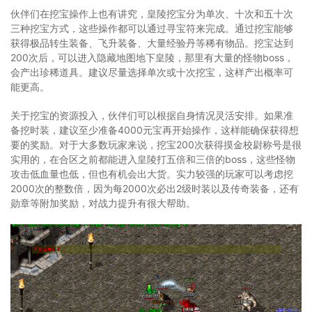
伙伴们在挖宝操作上也有讲究，皇陵挖宝分为单次、十次和五十次
三种挖宝方式，这些操作都可以通过寻宝符来完成。通过挖宝能够
获得极品转生装备、飞升装备、大量经验丹等稀有物品。挖宝达到
200次后，可以进入隐藏地图地下皇陵，那里有大量的怪物boss，
会产出珍稀道具。建议尽量选择单次或十次挖宝，这样产出概率可
能更高。
关于挖宝的资源投入，伙伴们可以根据自身情况灵活安排。如果准
备挖时装，建议至少准备4000元宝再开始操作，这样能确保获得想
要的奖励。对于大多数玩家来说，挖宝200次获得摸金校尉称号是很
实用的，在合区之前都能进入皇陵打五倍和三倍的boss，这些怪物
攻击低血量也低，但也有机会出大货。实力较强的玩家可以考虑挖
2000次的整数倍，因为每2000次必出2级时装以及传奇装备，还有
勋章等附加奖励，对战力提升有很大帮助。